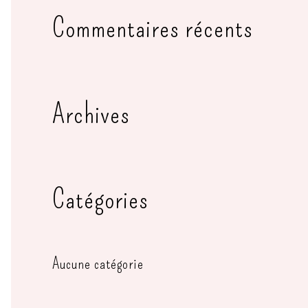
c
Commentaires récents
h
e
Archives
r
c
h
Catégories
e
r
Aucune catégorie
: