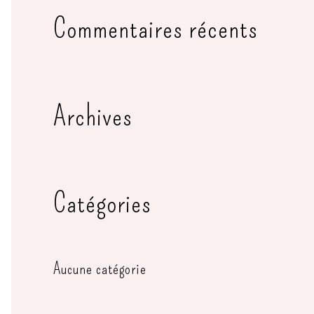
c
Commentaires récents
h
e
Archives
r
c
h
Catégories
e
r
Aucune catégorie
: